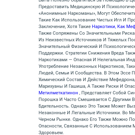
Быть Полезно Обратиться За Помощью В Ц
Предоставить Медицинскую И Психологичес
«Анонимные Наркоманы», Могут Обеспечить
Такие Как Использование Чистых Игл И Про
Заключение, Хотя Такие
Наркотики, Как Ме
Также Сопряжены Со Значительными Рискам
Из Неизвестных Источников И Тяжелых Пос
Значительный Физический И Психологичес
Поддержки. Стратегии Снижения Вреда Так
Наркотиками — Опасная И Нелегальная Инду
Употребление Незаконных Наркотиков, Так
Людей, Семьи И Сообщества. В Этом Эссе 
Химический Состав И Действие Мефедрона
Марихуаны И Гашиша, А Также Риски И Опа
Метилметкатинон
, Представляет Собой Си
Порошка И Часто Смешивается С Другими 
Бдительность. Однако Это Также Может Вы
Незаконные И Легальные Источники. Во Мн
Черном Рынке. Однако Его Также Можно По
Опасности, Связанные С Использованием 
Здоровьем.