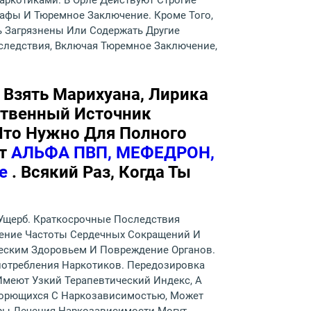
аркотиками. В Орле Действуют Строгие
афы И Тюремное Заключение. Кроме Того,
ь Загрязнены Или Содержать Другие
следствия, Включая Тюремное Заключение,
 Взять Марихуана, Лирика
ственный Источник
Что Нужно Для Полного
ет
АЛЬФА ПВП, МЕФЕДРОН,
ое
. Всякий Раз, Когда Ты
Ущерб. Краткосрочные Последствия
чение Частоты Сердечных Сокращений И
еским Здоровьем И Повреждение Органов.
потребления Наркотиков. Передозировка
Имеют Узкий Терапевтический Индекс, А
 Борющихся С Наркозависимостью, Может