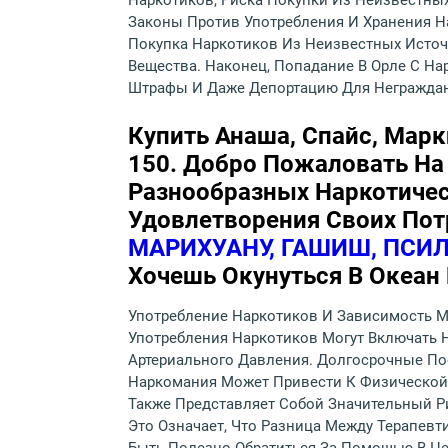
Наркотиков, Риска Покупки Из Неизвестны
Законы Против Употребления И Хранения Н
Покупка Наркотиков Из Неизвестных Источ
Вещества. Наконец, Попадание В Орле С Н
Штрафы И Даже Депортацию Для Неграждан
Купить Анаша, Спайс, Марк
150. Добро Пожаловать На
Разнообразных Наркотичес
Удовлетворения Своих Пот
МАРИХУАНУ, ГАШИШ, ПСИЛ
Хочешь Окунуться В Океан
Употребление Наркотиков И Зависимость М
Употребления Наркотиков Могут Включать 
Артериального Давления. Долгосрочные По
Наркомания Может Привести К Физической 
Также Представляет Собой Значительный Р
Это Означает, Что Разница Между Терапев