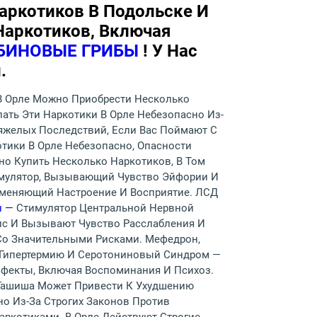
аркотиков В Подольске И
Наркотиков, Включая
ИБИНОВЫЕ ГРИБЫ
! У Нас
.
 В Орле Можно Приобрести Несколько
пать Эти Наркотики В Орле Небезопасно Из-
Тяжелых Последствий, Если Вас Поймают С
тики В Орле Небезопасно, Опасности
но Купить Несколько Наркотиков, В Том
мулятор, Вызывающий Чувство Эйфории И
зменяющий Настроение И Восприятие. ЛСД
н —
Стимулятор Центральной Нервной
ис И Вызывают Чувство Расслабления И
Со Значительными Рисками. Мефедрон,
 Гипертермию И Серотониновый Синдром —
фекты, Включая Воспоминания И Психоз.
 Гашиша Может Привести К Ухудшению
о Из-За Строгих Законов Против