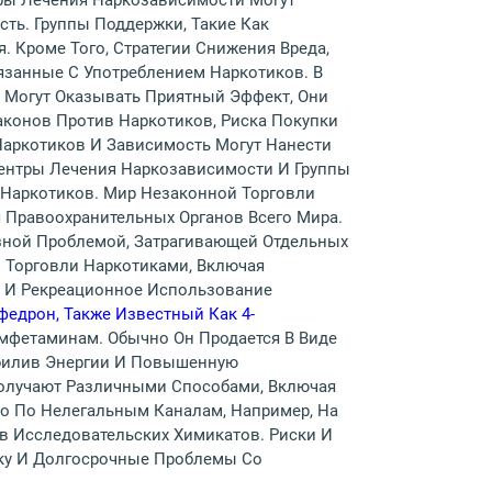
ры Лечения Наркозависимости Могут
ь. Группы Поддержки, Такие Как
 Кроме Того, Стратегии Снижения Вреда,
вязанные С Употреблением Наркотиков. В
, Могут Оказывать Приятный Эффект, Они
аконов Против Наркотиков, Риска Покупки
Наркотиков И Зависимость Могут Нанести
ентры Лечения Наркозависимости И Группы
 Наркотиков. Мир Незаконной Торговли
 Правоохранительных Органов Всего Мира.
езной Проблемой, Затрагивающей Отдельных
 Торговли Наркотиками, Включая
 И Рекреационное Использование
едрон, Также Известный Как 4-
Амфетаминам. Обычно Он Продается В Виде
рилив Энергии И Повышенную
Получают Различными Способами, Включая
о По Нелегальным Каналам, Например, На
в Исследовательских Химикатов. Риски И
ку И Долгосрочные Проблемы Со