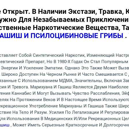
 Открыт. В Наличии Экстази, Травка, 
Нужно Для Незабываемых Приключени
твенные Наркотические Вещества, Т
 ГАШИШ И ПСИЛОЦИБИНОВЫЕ ГРИБЫ
.
ставляет Собой Синтетический Наркотик, Изменяющий Настр
апевтический Препарат, Но В 1980-Х Годах Он Стал Популярн
Энергии И Усиление Эмпатии. Однако Это Также Может Вызв
Широко Доступен На Черном Рынке И Часто Смешивается С 
вязанные С Использованием МДМА, Значительны, Включая За
ссия И Тревога. Марихуана И Гашиш Являются Двумя Наибол
тения Каннабис И Могут Вызывать Чувство Расслабления, Эй
лях На Протяжении Веков И В Настоящее Время Используютс
Рекреационное Употребление Марихуаны И Гашиша Также Шир
ствие На Тело И Разум. Усилия По Легализации И Регулиров
ля Использования В Медицинских И/или Рекреационных Цел
Гашиш
, Может Иметь Серьезные Краткосрочные И Долгосрочн