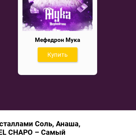
Мефедрон Мука
Купить
сталлами Соль, Анаша,
 EL CHAPO – Самый