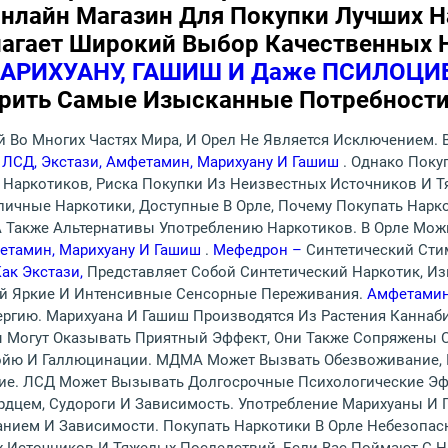
лайн Магазин Для Покупки Лучших Н
лагает Широкий Выбор Качественных 
МАРИХУАНУ, ГАШИШ И Даже ПСИЛОЦ
орить Самые Изысканные Потребности
 Во Многих Частях Мира, И Орел Не Является Исключением.
ЛСД, Экстази, Амфетамин, Марихуану И Гашиш
. Однако Поку
и Наркотиков, Риска Покупки Из Неизвестных Источников И 
ичные Наркотики, Доступные В Орле, Почему Покупать Нарко
А Также Альтернативы Употреблению Наркотиков. В Орле Мож
етамин, Марихуану И Гашиш
.
Мефедрон –
Синтетический Сти
ак Экстази,
Представляет Собой Синтетический Наркотик, И
й Яркие И Интенсивные Сенсорные Переживания.
Амфетами
гию. Марихуана И Гашиш Производятся Из Растения Каннаб
ы Могут Оказывать Приятный Эффект, Они Также Сопряжены 
нойю И Галлюцинации. МДМА Может Вызвать Обезвоживание,
ие. ЛСД Может Вызывать Долгосрочные Психологические Эф
дцем, Судороги И Зависимость. Употребление Марихуаны И
нием И Зависимости. Покупать Наркотики В Орле Небезопасн