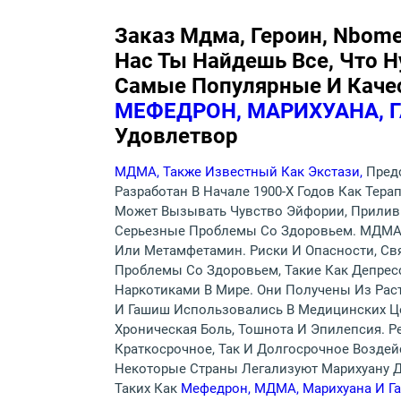
Заказ Мдма, Героин, Nbome
Нас Ты Найдешь Все, Что 
Самые Популярные И Качес
МЕФЕДРОН, МАРИХУАНА,
Удовлетвор
МДМА, Также Известный Как Экстази,
Пред
Разработан В Начале 1900-Х Годов Как Тер
Может Вызывать Чувство Эйфории, Прилив 
Серьезные Проблемы Со Здоровьем. МДМА 
Или Метамфетамин. Риски И Опасности, С
Проблемы Со Здоровьем, Такие Как Депре
Наркотиками В Мире. Они Получены Из Рас
И Гашиш Использовались В Медицинских Це
Хроническая Боль, Тошнота И Эпилепсия. 
Краткосрочное, Так И Долгосрочное Воздей
Некоторые Страны Легализуют Марихуану Д
Таких Как
Мефедрон, МДМА, Марихуана И 