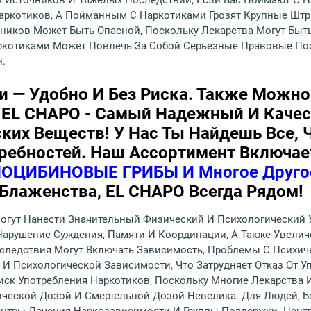
х Источников И Тяжелых Последствий, Если Вас Поймают С Н
аркотиков, А Пойманным С Наркотиками Грозят Крупные Штр
ников Может Быть Опасной, Поскольку Лекарства Могут Быт
аркотиками Может Повлечь За Собой Серьезные Правовые По
.
и — Удобно И Без Риска. Также Можно
 EL CHAPO - Самый Надежный И Каче
ких Веществ! У Нас Ты Найдешь Все, 
ребностей. Наш Ассортимент Включа
ОЦИБИНОВЫЕ ГРИБЫ И Многое Друг
 Блаженства, EL CHAPO Всегда Рядом!
огут Нанести Значительный Физический И Психологический 
Нарушение Суждения, Памяти И Координации, А Также Увели
следствия Могут Включать Зависимость, Проблемы С Психич
И Психологической Зависимости, Что Затрудняет Отказ От У
иск Употребления Наркотиков, Поскольку Многие Лекарства 
тической Дозой И Смертельной Дозой Невелика. Для Людей,