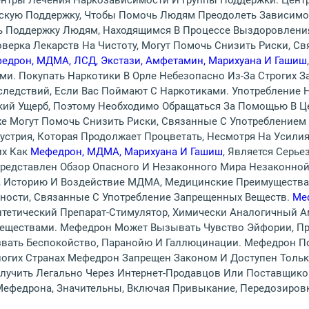
ентры Лечения Наркозависимости И Группы Поддержки. Цент
кую Поддержку, Чтобы Помочь Людям Преодолеть Зависимост
 Поддержку Людям, Находящимся В Процессе Выздоровления.
верка Лекарств На Чистоту, Могут Помочь Снизить Риски, С
федрон, МДМА, ЛСД, Экстази, Амфетамин, Марихуана И Гашиш
и. Покупать Наркотики В Орле Небезопасно Из-За Строгих З
ледствий, Если Вас Поймают С Наркотиками. Употребление 
кий Ущерб, Поэтому Необходимо Обращаться За Помощью В Ц
же Могут Помочь Снизить Риски, Связанные С Употреблением
стрия, Которая Продолжает Процветать, Несмотря На Усилия
их Как
Мефедрон, МДМА, Марихуана И Гашиш
, Является Серь
Представлен Обзор Опасного И Незаконного Мира Незаконной
, Историю И Воздействие МДМА, Медицинские Преимущества
сности, Связанные С Употребление Запрещенных Веществ.
Меф
нтетический Препарат-Стимулятор, Химически Аналогичный 
Веществами. Мефедрон Может Вызывать Чувство Эйфории, П
звать Беспокойство, Паранойю И Галлюцинации. Мефедрон 
огих Странах Мефедрон Запрещен Законом И Доступен Тольк
лучить Легально Через Интернет-Продавцов Или Поставщико
Мефедрона, Значительны, Включая Привыкание, Передозиров