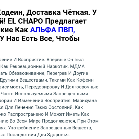
Кодеин, Доставка Чёткая. У
й! EL CHAPO Предлагает
акие Как
АЛЬФА ПВП,
 У Нас Есть Все, Чтобы
оение И Восприятие. Впервые Он Был
ым Как Рекреационный Наркотик. МДМА
ать Обезвоживание, Перегрев И Другие
Другими Веществами, Такими Как Кофеин
висимость, Передозировку И Долгосрочные
ее Часто Используемыми Запрещенными
фории И Изменения Восприятия. Марихуана
я Для Лечения Таких Состояний, Как
око Распространено И Может Иметь Как
анию Во Всем Мире Продолжаются, При Этом
ях. Употребление Запрещенных Веществ,
ые Последствия Для Здоровья.