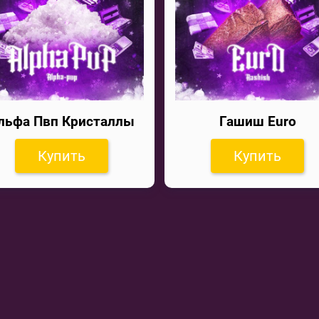
льфа Пвп Кристаллы
Гашиш Euro
Купить
Купить