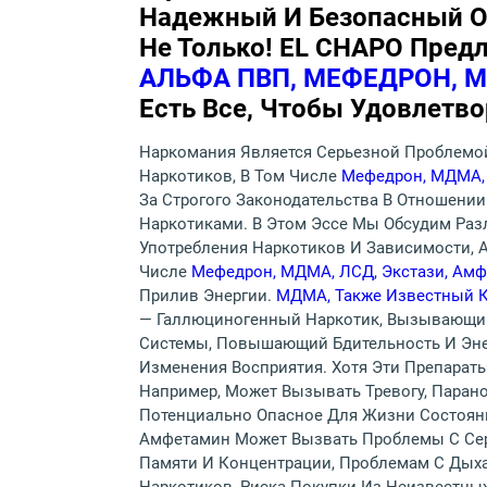
Надежный И Безопасный Он
Не Только! EL CHAPO Пред
АЛЬФА ПВП, МЕФЕДРОН, 
Есть Все, Чтобы Удовлетв
Наркомания Является Серьезной Проблемой
Наркотиков, В Том Числе
Мефедрон, МДМА, 
За Строгого Законодательства В Отношени
Наркотиками. В Этом Эссе Мы Обсудим Разл
Употребления Наркотиков И Зависимости, 
Числе
Мефедрон, МДМА, ЛСД, Экстази, Амф
Прилив Энергии.
МДМА, Также Известный К
— Галлюциногенный Наркотик, Вызывающи
Системы, Повышающий Бдительность И Энер
Изменения Восприятия. Хотя Эти Препарат
Например, Может Вызывать Тревогу, Пара
Потенциально Опасное Для Жизни Состоян
Амфетамин Может Вызвать Проблемы С Сер
Памяти И Концентрации, Проблемам С Дыха