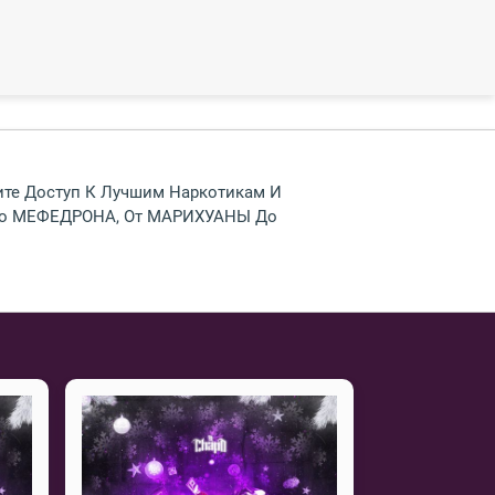
чите Доступ К Лучшим Наркотикам И
П До МЕФЕДРОНА, От МАРИХУАНЫ До