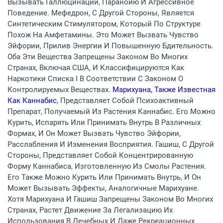
Вызывать Галлюцинации, Паранойю И Агрессивное
Поведение. Мефедрон, С Другой Стороны, Является
Синтетическим Стимулятором, Который По Структуре
Похож На Амфетамины. Это Может Вызвать Чувство
Эйфории, Прилив Энергии И Повышенную Бдительность.
Оба Эти Вещества Запрещены Законом Во Многих
Странах, Включая США, И Классифицируются Как
Наркотики Списка I В Соответствии С Законом О
Контролируемых Веществах.
Марихуана, Также Известная
Как Каннабис
, Представляет Собой Психоактивный
Препарат, Получаемый Из Растения Каннабис. Его Можно
Курить, Испарять Или Принимать Внутрь В Различных
Формах, И Он Может Вызвать Чувство Эйфории,
Расслабления И Изменения Восприятия. Гашиш, С Другой
Стороны, Представляет Собой Концентрированную
Форму Каннабиса, Изготовленную Из Смолы Растения.
Его Также Можно Курить Или Принимать Внутрь, И Он
Может Вызывать Эффекты, Аналогичные Марихуане.
Хотя Марихуана И Гашиш Запрещены Законом Во Многих
Странах, Растет Движение За Легализацию Их
Использования В Лечебных И Даже Рекреационных