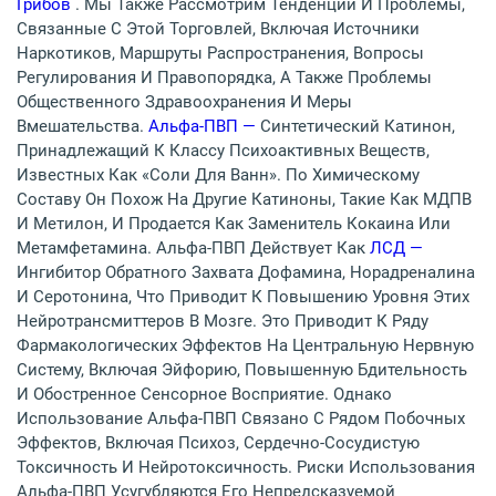
Грибов
. Мы Также Рассмотрим Тенденции И Проблемы,
Связанные С Этой Торговлей, Включая Источники
Наркотиков, Маршруты Распространения, Вопросы
Регулирования И Правопорядка, А Также Проблемы
Общественного Здравоохранения И Меры
Вмешательства.
Альфа-ПВП —
Синтетический Катинон,
Принадлежащий К Классу Психоактивных Веществ,
Известных Как «соли Для Ванн». По Химическому
Составу Он Похож На Другие Катиноны, Такие Как МДПВ
И Метилон, И Продается Как Заменитель Кокаина Или
Метамфетамина. Альфа-ПВП Действует Как
ЛСД —
Ингибитор Обратного Захвата Дофамина, Норадреналина
И Серотонина, Что Приводит К Повышению Уровня Этих
Нейротрансмиттеров В Мозге. Это Приводит К Ряду
Фармакологических Эффектов На Центральную Нервную
Систему, Включая Эйфорию, Повышенную Бдительность
И Обостренное Сенсорное Восприятие. Однако
Использование Альфа-ПВП Связано С Рядом Побочных
Эффектов, Включая Психоз, Сердечно-Сосудистую
Токсичность И Нейротоксичность. Риски Использования
Альфа-ПВП Усугубляются Его Непредсказуемой