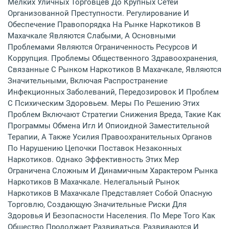
Мелких Уличных Торговцев До Крупных Сетей
Организованной Преступности. Регулирование И
Обеспечение Правопорядка На Рынке Наркотиков В
Махачкале Являются Слабыми, А Основными
Проблемами Являются Ограниченность Ресурсов И
Коррупция. Проблемы Общественного Здравоохранения,
Связанные С Рынком Наркотиков В Махачкале, Являются
Значительными, Включая Распространение
Инфекционных Заболеваний, Передозировок И Проблем
С Психическим Здоровьем. Меры По Решению Этих
Проблем Включают Стратегии Снижения Вреда, Такие Как
Программы Обмена Игл И Опиоидной Заместительной
Терапии, А Также Усилия Правоохранительных Органов
По Нарушению Цепочки Поставок Незаконных
Наркотиков. Однако Эффективность Этих Мер
Ограничена Сложным И Динамичным Характером Рынка
Наркотиков В Махачкале. Нелегальный Рынок
Наркотиков В Махачкале Представляет Собой Опасную
Торговлю, Создающую Значительные Риски Для
Здоровья И Безопасности Населения. По Мере Того Как
Общество Продолжает Развиваться, Развиваются И