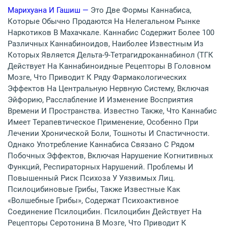
Марихуана И Гашиш —
Это Две Формы Каннабиса,
Которые Обычно Продаются На Нелегальном Рынке
Наркотиков В Махачкале. Каннабис Содержит Более 100
Различных Каннабиноидов, Наиболее Известным Из
Которых Является Дельта-9-Тетрагидроканнабинол (ТГК
Действует На Каннабиноидные Рецепторы В Головном
Мозге, Что Приводит К Ряду Фармакологических
Эффектов На Центральную Нервную Систему, Включая
Эйфорию, Расслабление И Изменение Восприятия
Времени И Пространства. Известно Также, Что Каннабис
Имеет Терапевтическое Применение, Особенно При
Лечении Хронической Боли, Тошноты И Спастичности.
Однако Употребление Каннабиса Связано С Рядом
Побочных Эффектов, Включая Нарушение Когнитивных
Функций, Респираторных Нарушений. Проблемы И
Повышенный Риск Психоза У Уязвимых Лиц.
Псилоцибиновые Грибы, Также Известные Как
«волшебные Грибы», Содержат Психоактивное
Соединение Псилоцибин. Псилоцибин Действует На
Рецепторы Серотонина В Мозге, Что Приводит К