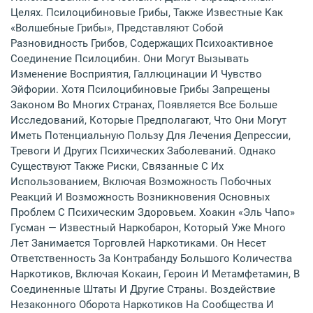
Целях. Псилоцибиновые Грибы, Также Известные Как
«волшебные Грибы», Представляют Собой
Разновидность Грибов, Содержащих Психоактивное
Соединение Псилоцибин. Они Могут Вызывать
Изменение Восприятия, Галлюцинации И Чувство
Эйфории. Хотя Псилоцибиновые Грибы Запрещены
Законом Во Многих Странах, Появляется Все Больше
Исследований, Которые Предполагают, Что Они Могут
Иметь Потенциальную Пользу Для Лечения Депрессии,
Тревоги И Других Психических Заболеваний. Однако
Существуют Также Риски, Связанные С Их
Использованием, Включая Возможность Побочных
Реакций И Возможность Возникновения Основных
Проблем С Психическим Здоровьем. Хоакин «Эль Чапо»
Гусман — Известный Наркобарон, Который Уже Много
Лет Занимается Торговлей Наркотиками. Он Несет
Ответственность За Контрабанду Большого Количества
Наркотиков, Включая Кокаин, Героин И Метамфетамин, В
Соединенные Штаты И Другие Страны. Воздействие
Незаконного Оборота Наркотиков На Сообщества И