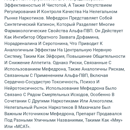
Эффективностью И Чистотой, А Также Отсутствием
Регулирования И Контроля Качества На Нелегальном
Рынке Наркотиков. Мефедрон Представляет Собой
Синтетический Катинон, Который Разделяет Многие
Фармакологические Свойства Альфа-ПВП. Он Действует
Как Ингибитор Обратного Захвата Дофамина,
Норадреналина И Серотонина, Что Приводит К
Аналогичным Эффектам На Центральную Нервную
Систему, Таким Как Эйфория, Повышение Общительности
И Снижение Аппетита. Однако Риски, Связанные С
Использованием Мефедрона, Также Аналогичны Рискам,
Связанным С Применением Альфа-ПВП, Включая
Сердечно-Сосудистую Токсичность, Психоз И
Нейротоксичность. Использование Мефедрона Было
Связано С Рядом Смертельных Исходов, Особенно В
Сочетании С Другими Наркотиками Или Алкоголем.
Нелегальный Рынок Наркотиков В Махачкале Был
Важным Источником Мефедрона, Препарат Продавался
Под Разными Уличными Названиями, Такими Как «мяу»
Или «MCAT».